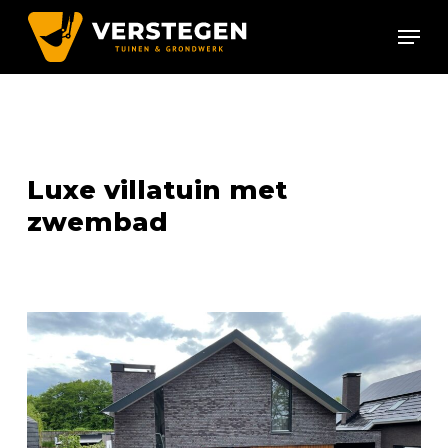
Skip
Menu
to
Close
main
Menu
content
Luxe villatuin met
zwembad