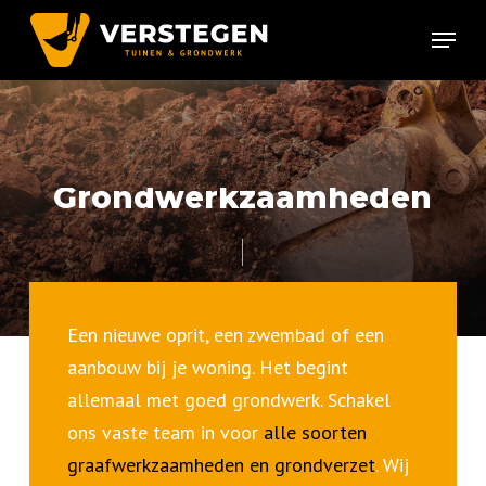
Skip
Menu
to
Close
main
Menu
content
G
r
o
n
d
w
e
r
k
z
a
a
m
h
e
d
e
n
Een nieuwe oprit, een zwembad of een
aanbouw bij je woning. Het begint
allemaal met goed grondwerk. Schakel
ons vaste team in voor
alle soorten
graafwerkzaamheden en grondverzet
. Wij