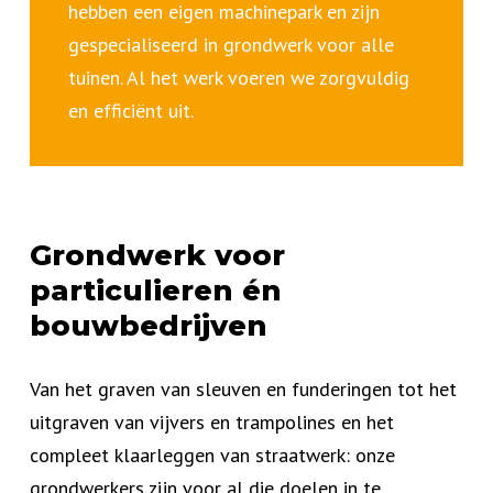
hebben een eigen machinepark en zijn
gespecialiseerd in grondwerk voor alle
tuinen. Al het werk voeren we zorgvuldig
en efficiënt uit.
Grondwerk voor
particulieren én
bouwbedrijven
Van het graven van sleuven en funderingen tot het
uitgraven van vijvers en trampolines en het
compleet klaarleggen van straatwerk: onze
grondwerkers zijn voor al die doelen in te