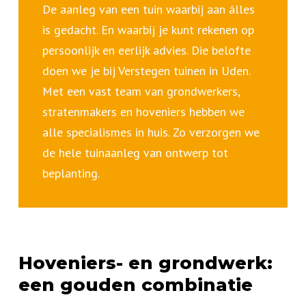
De aanleg van een tuin waarbij aan álles
is gedacht. En waarbij je kunt rekenen op
persoonlijk en eerlijk advies. Die belofte
doen we je bij Verstegen tuinen in Uden.
Met een vast team van grondwerkers,
stratenmakers en hoveniers hebben we
alle specialismes in huis. Zo verzorgen we
de hele tuinaanleg van ontwerp tot
beplanting.
Hoveniers- en grondwerk:
een gouden combinatie