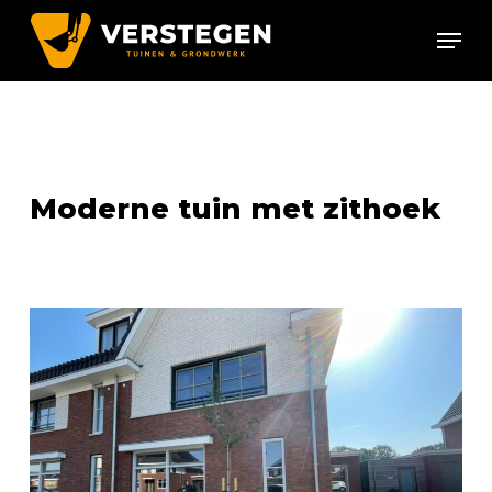
Skip
Menu
to
Close
main
Menu
content
Moderne tuin met zithoek