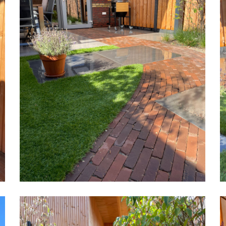
Stadstuin
S
07
0