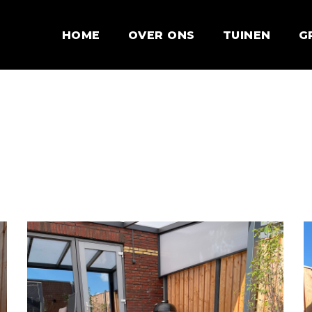
HOME
OVER ONS
TUINEN
G
Stadstuin
S
09
0