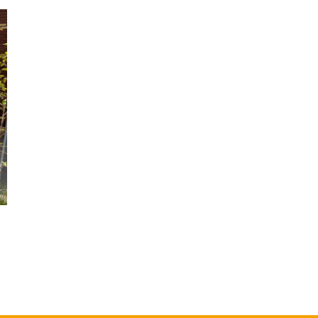
Stadstuin
S
04
0