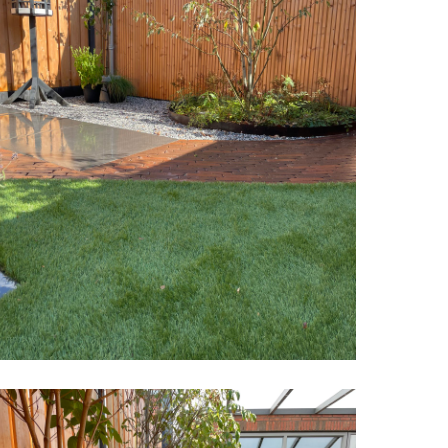
tadstuin
2