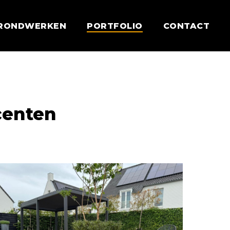
RONDWERKEN
PORTFOLIO
CONTACT
centen
trakke
oderne
chtertuin
et