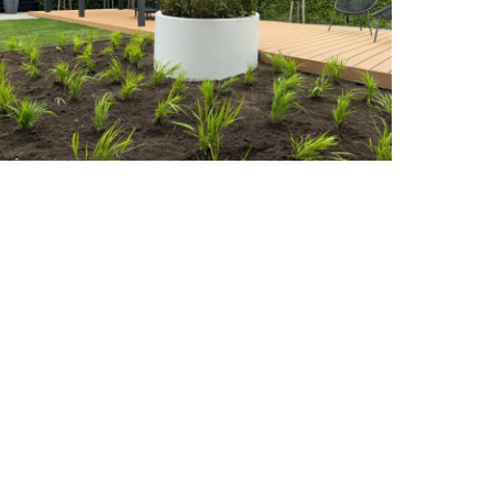
warte
ccenten
3