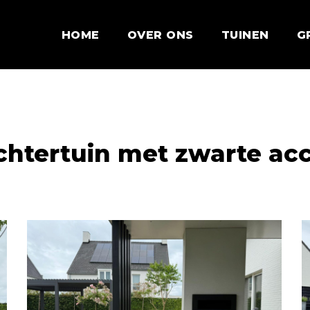
HOME
OVER ONS
TUINEN
G
chtertuin met zwarte ac
Strakke
S
Moderne
M
Achtertuin
A
met
m