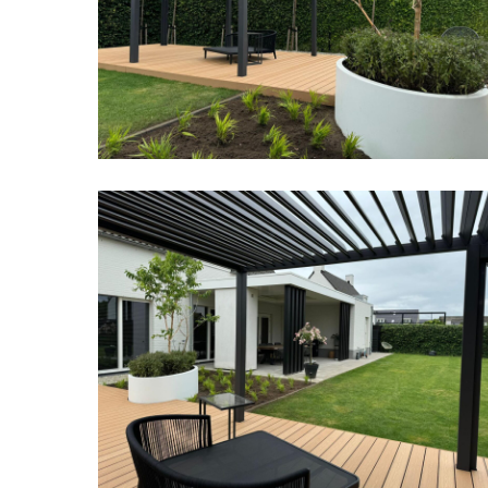
Zwarte
Accenten
05
Strakke
Moderne
Achtertuin
met
Zwarte
Accenten
02