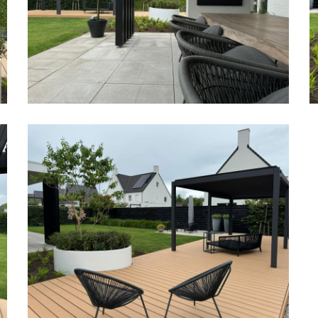
Zwarte
Z
Accenten
A
04
0
Strakke
Moderne
Achtertuin
met
Zwarte
Accenten
01