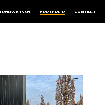
RONDWERKEN
PORTFOLIO
CONTACT
edrijfspand
rganische
ormen
1