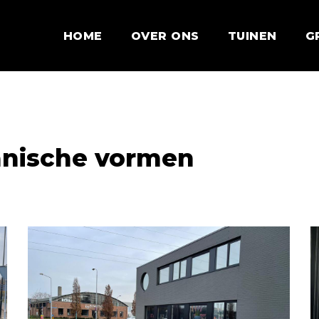
HOME
OVER ONS
TUINEN
G
anische vormen
Bedrijfspand
B
Organische
O
Vormen
V
17
0