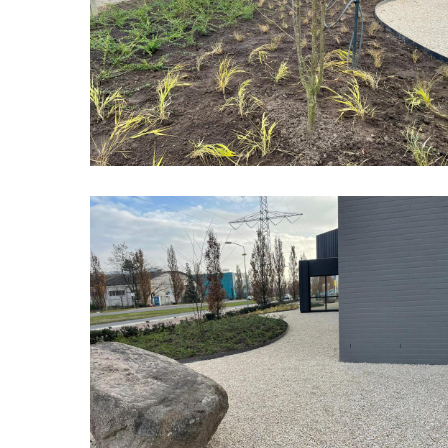
Bedrijfspand
Organische
Vormen
07