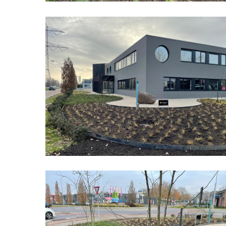
Bedrijfspand
Organische
Vormen
14
Bedrijfspand
Organische
Vormen
10