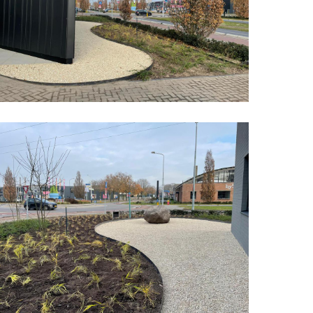
edrijfspand
rganische
ormen
8