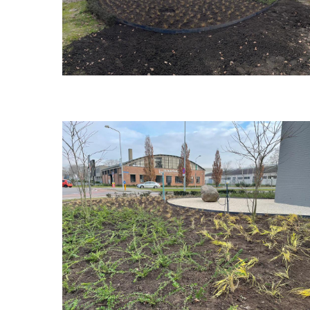
Bedrijfspand
Organische
Vormen
11