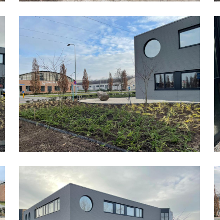
Bedrijfspand
B
Organische
O
Vormen
V
12
0
Bedrijfspand
B
Organische
O
Vormen
V
13
0