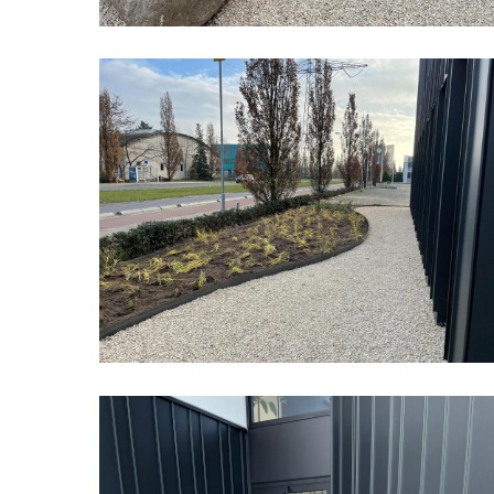
Bedrijfspand
Organische
Vormen
04
Bedrijfspand
Organische
Vormen