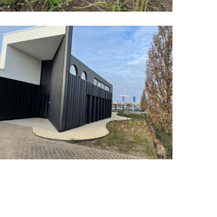
edrijfspand
rganische
ormen
8