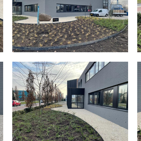
Bedrijfspand
B
Organische
O
Vormen
V
06
0