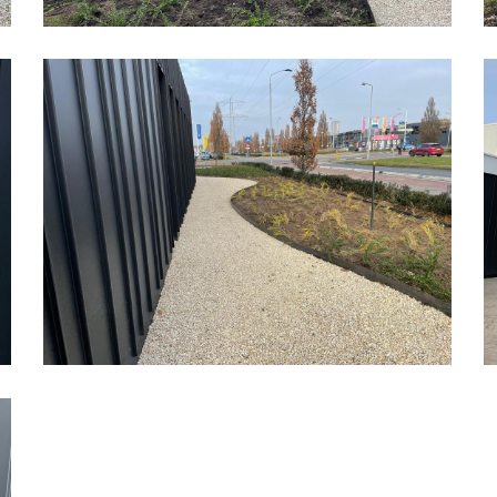
Bedrijfspand
B
Organische
O
Vormen
V
02
1