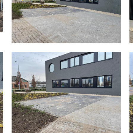
Bedrijfspand
B
Organische
O
Vormen
V
16
0