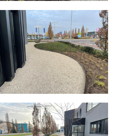
edrijfspand
rganische
ormen
3
edrijfspand
rganische
ormen
9