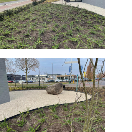
edrijfspand
rganische
ormen
5